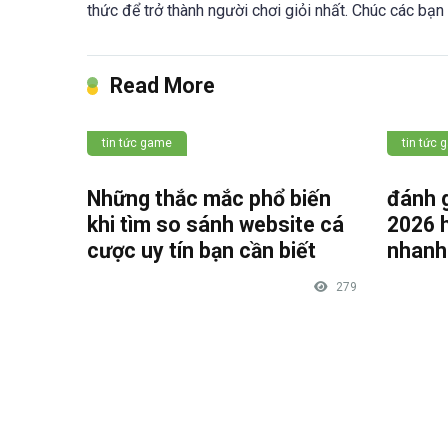
thức để trở thành người chơi giỏi nhất. Chúc các bạn
Read More
tin tức game
tin tức
Những thắc mắc phổ biến
đánh 
khi tìm so sánh website cá
2026 h
cược uy tín bạn cần biết
nhanh 
279