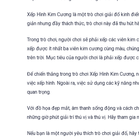
Xếp Hình Kim Cương là một trò chơi giải đố kinh điển
giản nhưng đầy thách thức, trò chơi này đã thu hút hàn
Trong trò chơi, người chơi sẽ phải xếp các viên kim 
xếp được ít nhất ba viên kim cương cùng màu, chún
trên trời. Mục tiêu của người chơi là phải xếp đượ
Để chiến thắng trong trò chơi Xếp Hình Kim Cương, n
việc xếp hình. Ngoài ra, việc sử dụng các kỹ năng nh
quan trọng.
Với đồ họa đẹp mắt, âm thanh sống động và cách ch
những giờ phút giải trí thú vị và thú vị. Hãy tham gi
Nếu bạn là một người yêu thích trò chơi giải đố, hã