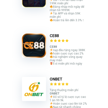
Gửi 199K lần đầu nhận
199K miễn phí
Đăng nhập mỗi ngày để
nhận tới 9999K
Tải APP và nhận 59K
miễn phí
Hoàn trả lên đến 3.3%！
CE88
CE88
nạp đầu tặng ngay 388K
hoàn cược cực cao 2%
trải nghiệm vòng quay
may mắn
lì xì miễn phí mỗi ngày
ONBET
Tặng thưởng miễn phí
ONBET
Xổ số tỷ lệ cược cực cao
1 ăn 99.9k.
Hoàn cược cao lên tới 2%
Nạp rút nhanh chóng