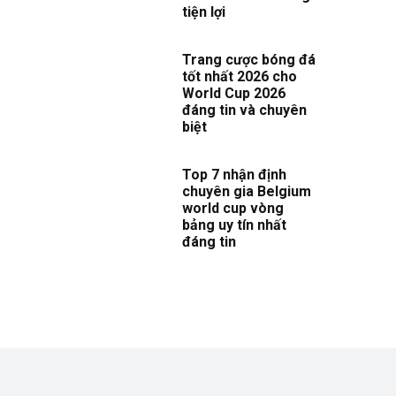
tiện lợi
Trang cược bóng đá
tốt nhất 2026 cho
World Cup 2026
đáng tin và chuyên
biệt
Top 7 nhận định
chuyên gia Belgium
world cup vòng
bảng uy tín nhất
đáng tin