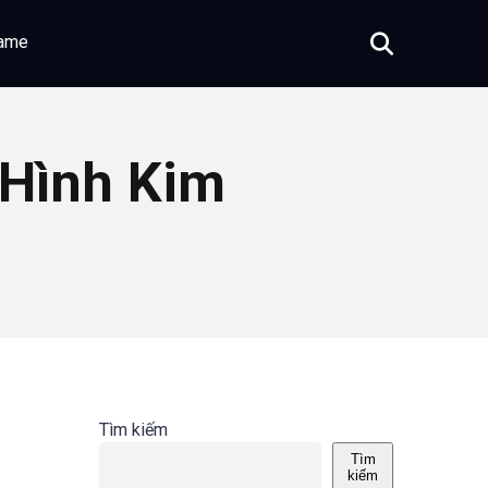
game
 Hình Kim
Tìm kiếm
Tìm
kiếm