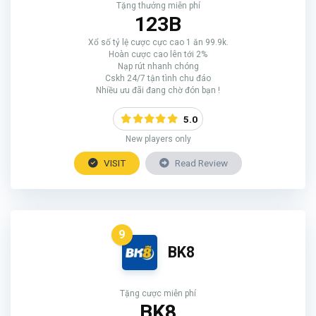
Tặng thưởng miễn phí
123B
Xổ số tỷ lệ cược cực cao 1 ăn 99.9k.
Hoàn cược cao lên tới 2%
Nạp rút nhanh chóng
Cskh 24/7 tận tình chu đáo
Nhiều ưu đãi đang chờ đón bạn !
5.0
New players only
VISIT
Read Review
9
BK8
Tặng cược miễn phí
BK8