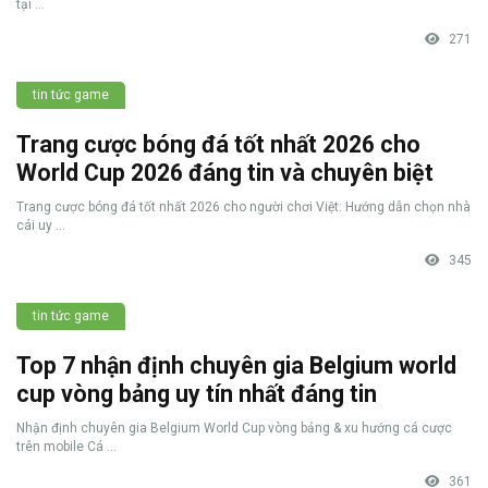
tại ...
271
tin tức game
Trang cược bóng đá tốt nhất 2026 cho
World Cup 2026 đáng tin và chuyên biệt
Trang cược bóng đá tốt nhất 2026 cho người chơi Việt: Hướng dẫn chọn nhà
cái uy ...
345
tin tức game
Top 7 nhận định chuyên gia Belgium world
cup vòng bảng uy tín nhất đáng tin
Nhận định chuyên gia Belgium World Cup vòng bảng & xu hướng cá cược
trên mobile Cá ...
361