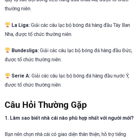
thường niên.
La Liga:
Giải các câu lạc bộ bóng đá hàng đầu Tây Ban
Nha, được tổ chức thường niên.
Bundesliga:
Giải các câu lạc bộ bóng đá hàng đầu Đức,
được tổ chức thường niên.
Serie A:
Giải các câu lạc bộ bóng đá hàng đầu nước Ý,
được tổ chức thường niên.
Câu Hỏi Thường Gặp
1. Làm sao biết nhà cái nào phù hợp nhất với người mới?
Bạn nên chọn nhà cái có giao diện thân thiện, hỗ trợ tiếng