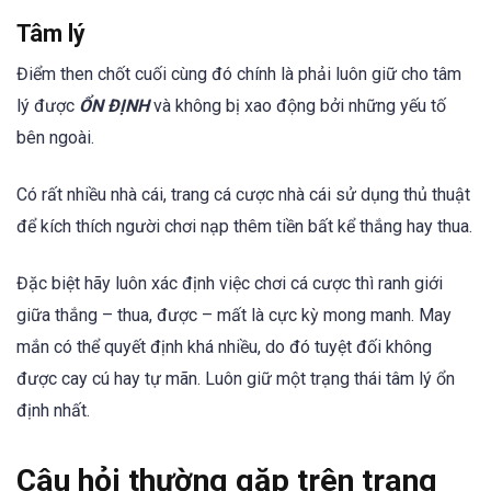
Tâm lý
Điểm then chốt cuối cùng đó chính là phải luôn giữ cho tâm
lý được
ỔN ĐỊNH
và không bị xao động bởi những yếu tố
bên ngoài.
Có rất nhiều nhà cái, trang cá cược nhà cái sử dụng thủ thuật
để kích thích người chơi nạp thêm tiền bất kể thắng hay thua.
Đặc biệt hãy luôn xác định việc chơi cá cược thì ranh giới
giữa thắng – thua, được – mất là cực kỳ mong manh. May
mắn có thể quyết định khá nhiều, do đó tuyệt đối không
được cay cú hay tự mãn. Luôn giữ một trạng thái tâm lý ổn
định nhất.
Câu hỏi thường gặp trên trang