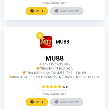
New players only
VISIT
Read Review
5
MU88
MU88
ĐĂNG KÝ TẶNG 188K
THƯỞNG NẠP ĐẦU 100%
THAY ĐỔI NHÀ CÁI TỚI MU88 TẶNG 1.888.888
BẢO HIỂM CƯỢC VÀ THƯỞNG NẠP MỖI NGÀY LÊN TỚI 88.888.888
5.0
New players only
VISIT
Read Review