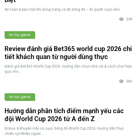
An toàn & bảo mật khi dùng trang cá độ bóng đá – Bí quyết cược kèo ...
398
tin tức game
Review đánh giá Bet365 world cup 2026 chi
tiết khách quan từ người dùng thực
Đánh giá Bet365 World Cup 2026: Hướng dẫn chọn nhà cái & cách chơi hiệu
quả cho ...
386
tin tức game
Hướng dẫn phân tích điểm mạnh yếu các
đội World Cup 2026 từ A đến Z
Bonus & khuyến mãi cá cược bóng đá World Cup 2026: Hướng dẫn thực
chiến <p>Nhiều người ...