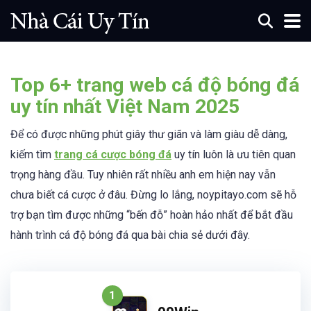
Top 6+ trang web cá độ bóng đá
uy tín nhất Việt Nam 2025
Để có được những phút giây thư giãn và làm giàu dễ dàng,
kiếm tìm
trang cá cược bóng đá
uy tín luôn là ưu tiên quan
trọng hàng đầu. Tuy nhiên rất nhiều anh em hiện nay vẫn
chưa biết cá cược ở đâu. Đừng lo lắng, noypitayo.com sẽ hỗ
trợ bạn tìm được những “bến đỗ” hoàn hảo nhất để bắt đầu
hành trình cá độ bóng đá qua bài chia sẻ dưới đây.
1