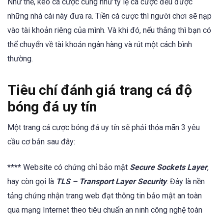
Như thế, kèo cá cược cũng như tỷ lệ cá cược đều được
những nhà cái này đưa ra. Tiền cá cược thì người chơi sẽ nạp
vào tài khoản riêng của mình. Và khi đó, nếu thắng thì bạn có
thể chuyển về tài khoản ngân hàng và rút một cách bình
thường.
Tiêu chí đánh giá trang cá độ
bóng đá uy tín
Một trang cá cược bóng đá uy tín sẽ phải thỏa mãn 3 yêu
cầu cơ bản sau đây:
****
Website có chứng chỉ bảo mật
Secure Sockets Layer
,
hay còn gọi là
TLS – Transport Layer Security
. Đây là nền
tảng chứng nhận trang web đạt thông tin bảo mật an toàn
qua mạng Internet theo tiêu chuẩn an ninh công nghệ toàn