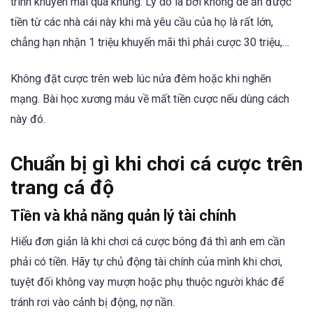
trình khuyến mãi quá khủng. Lý do là bởi không dễ ăn được
tiền từ các nhà cái này khi mà yêu cầu của họ là rất lớn,
chẳng hạn nhận 1 triệu khuyến mãi thì phải cược 30 triệu,…
Không đặt cược trên web lúc nửa đêm hoặc khi nghẽn
mạng. Bài học xương máu về mất tiền cược nếu dùng cách
này đó.
Chuẩn bị gì khi chơi cá cược trên
trang cá độ
Tiền và khả năng quản lý tài chính
Hiểu đơn giản là khi chơi cá cược bóng đá thì anh em cần
phải có tiền. Hãy tự chủ động tài chính của mình khi chơi,
tuyệt đối không vay mượn hoặc phụ thuộc người khác để
tránh rơi vào cảnh bị động, nợ nần.