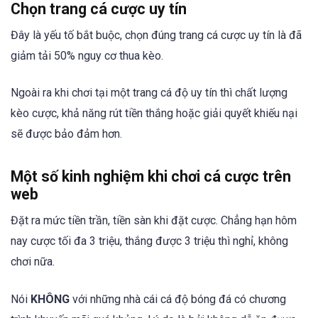
Chọn trang cá cược uy tín
Đây là yếu tố bắt buộc, chọn đúng trang cá cược uy tín là đã
giảm tải 50% nguy cơ thua kèo.
Ngoài ra khi chơi tại một trang cá độ uy tín thì chất lượng
kèo cược, khả năng rút tiền thắng hoặc giải quyết khiếu nại
sẽ được bảo đảm hơn.
Một số kinh nghiệm khi chơi cá cược trên
web
Đặt ra mức tiền trần, tiền sàn khi đặt cược. Chẳng hạn hôm
nay cược tối đa 3 triệu, thắng được 3 triệu thì nghỉ, không
chơi nữa.
Nói
KHÔNG
với những nhà cái cá độ bóng đá có chương