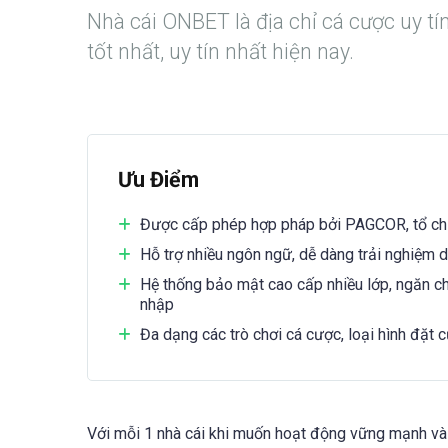
Nhà cái ONBET là địa chỉ cá cược uy tí
tốt nhất, uy tín nhất hiện nay.
Ưu Điểm
Được cấp phép hợp pháp bởi PAGCOR, tổ chức
Hỗ trợ nhiều ngôn ngữ, dễ dàng trải nghiệm d
Hệ thống bảo mật cao cấp nhiều lớp, ngăn c
nhập
Đa dạng các trò chơi cá cược, loại hình đặt
Với mỗi 1 nhà cái khi muốn hoạt động vững mạnh và 