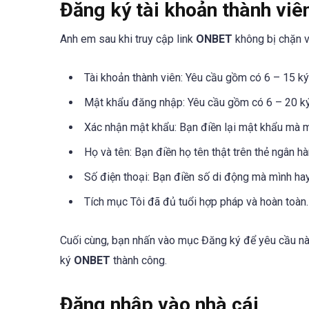
Đăng ký tài khoản thành viê
Anh em sau khi truy cập link
ONBET
không bị chặn và
Tài khoản thành viên: Yêu cầu gồm có 6 – 15 ký
Mật khẩu đăng nhập: Yêu cầu gồm có 6 – 20 ký 
Xác nhận mật khẩu: Bạn điền lại mật khẩu mà mì
Họ và tên: Bạn điền họ tên thật trên thẻ ngân hà
Số điện thoại: Bạn điền số di động mà mình ha
Tích mục Tôi đã đủ tuổi hợp pháp và hoàn toàn
Cuối cùng, bạn nhấn vào mục Đăng ký để yêu cầu này
ký
ONBET
thành công.
Đăng nhập vào nhà cái