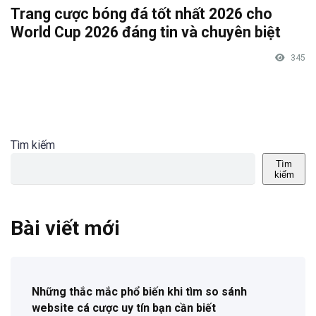
Trang cược bóng đá tốt nhất 2026 cho
World Cup 2026 đáng tin và chuyên biệt
345
Tìm kiếm
Tìm
kiếm
Bài viết mới
Những thắc mắc phổ biến khi tìm so sánh
website cá cược uy tín bạn cần biết