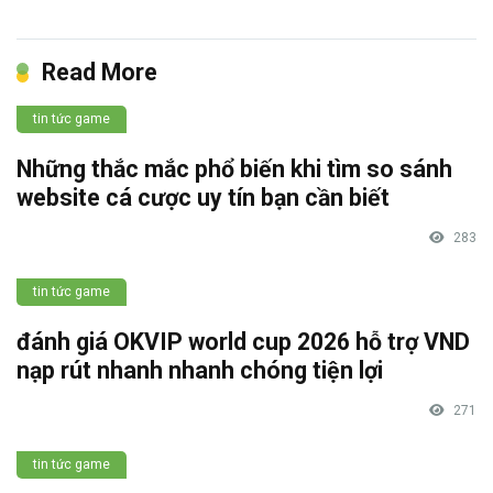
Read More
tin tức game
Những thắc mắc phổ biến khi tìm so sánh
website cá cược uy tín bạn cần biết
283
tin tức game
đánh giá OKVIP world cup 2026 hỗ trợ VND
nạp rút nhanh nhanh chóng tiện lợi
271
tin tức game