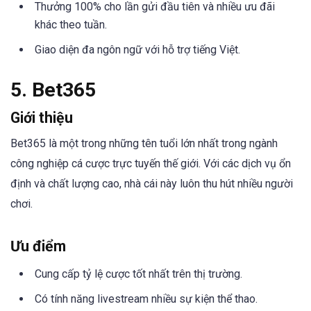
Thưởng 100% cho lần gửi đầu tiên và nhiều ưu đãi
khác theo tuần.
Giao diện đa ngôn ngữ với hỗ trợ tiếng Việt.
5. Bet365
Giới thiệu
Bet365 là một trong những tên tuổi lớn nhất trong ngành
công nghiệp cá cược trực tuyến thế giới. Với các dịch vụ ổn
định và chất lượng cao, nhà cái này luôn thu hút nhiều người
chơi.
Ưu điểm
Cung cấp tỷ lệ cược tốt nhất trên thị trường.
Có tính năng livestream nhiều sự kiện thể thao.