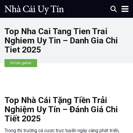
Top Nha Cai Tang Tien Trai
Nghiem Uy Tin – Danh Gia Chi
Tiet 2025
tin tức game
Top Nhà Cái Tặng Tiền Trải
Nghiệm Uy Tín – Đánh Giá Chi
Tiết 2025
Trong thị trường cá cược trực tuyến ngày càng phát triển,