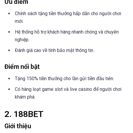
Ưu điểm
Chính sách tặng tiền thưởng hấp dẫn cho người chơi
mới.
Hệ thống hỗ trợ khách hàng nhanh chóng và chuyên
nghiệp.
Đánh giá cao về tính bảo mật thông tin.
Điểm nổi bật
Tặng 150% tiền thưởng cho lần gửi tiền đầu tiên.
Có hàng loạt game slot và live casino để người chơi
khám phá.
2. 188BET
Giới thiệu