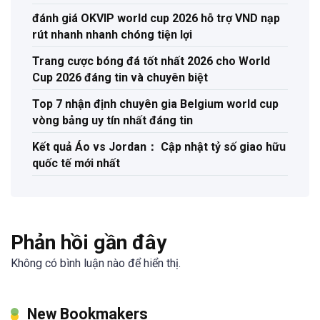
đánh giá OKVIP world cup 2026 hỗ trợ VND nạp
rút nhanh nhanh chóng tiện lợi
Trang cược bóng đá tốt nhất 2026 cho World
Cup 2026 đáng tin và chuyên biệt
Top 7 nhận định chuyên gia Belgium world cup
vòng bảng uy tín nhất đáng tin
Kết quả Áo vs Jordan： Cập nhật tỷ số giao hữu
quốc tế mới nhất
Phản hồi gần đây
Không có bình luận nào để hiển thị.
New Bookmakers