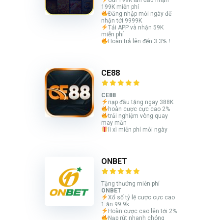
Gửi 199K lần đầu nhận
199K miễn phí
Đăng nhập mỗi ngày để
nhận tới 9999K
Tải APP và nhận 59K
miễn phí
Hoàn trả lên đến 3.3%！
CE88
CE88
nạp đầu tặng ngay 388K
hoàn cược cực cao 2%
trải nghiệm vòng quay
may mắn
lì xì miễn phí mỗi ngày
ONBET
Tặng thưởng miễn phí
ONBET
Xổ số tỷ lệ cược cực cao
1 ăn 99.9k.
Hoàn cược cao lên tới 2%
Nạp rút nhanh chóng