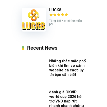
LUCK8
Tặng 188K chơi thử miễn
phí
Recent News
Những thắc mắc phổ
biến khi tìm so sánh
website cá cược uy
tín bạn cần biết
đánh giá OKVIP
world cup 2026 hỗ
trợ VND nạp rút
nhanh nhanh chóng