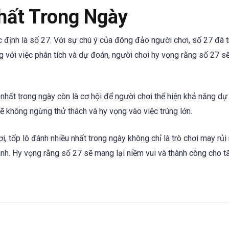
hất Trong Ngày
 định là số 27. Với sự chú ý của đông đảo người chơi, số 27 đã t
g với việc phân tích và dự đoán, người chơi hy vọng rằng số 27 
nhất trong ngày còn là cơ hội để người chơi thể hiện khả năng dự
ẽ không ngừng thử thách và hy vọng vào việc trúng lớn.
, tốp lô đánh nhiều nhất trong ngày không chỉ là trò chơi may rủ
nh. Hy vọng rằng số 27 sẽ mang lại niềm vui và thành công cho t