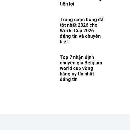
tiện lợi
Trang cược bóng đá
tốt nhất 2026 cho
World Cup 2026
đáng tin và chuyên
biệt
Top 7 nhận định
chuyên gia Belgium
world cup vòng
bảng uy tín nhất
đáng tin