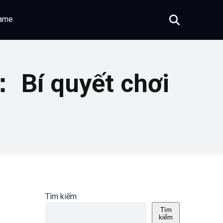
game
： Bí quyết chơi
Tìm kiếm
Tìm
kiếm