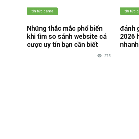
tin tức game
tin tức
Những thắc mắc phổ biến
đánh 
khi tìm so sánh website cá
2026 h
cược uy tín bạn cần biết
nhanh 
275