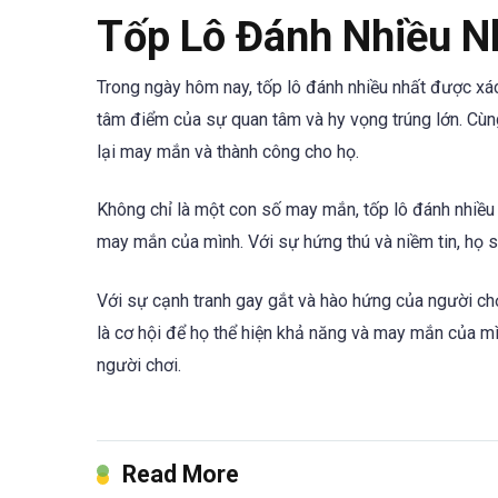
Tốp Lô Đánh Nhiều N
Trong ngày hôm nay, tốp lô đánh nhiều nhất được xác
tâm điểm của sự quan tâm và hy vọng trúng lớn. Cùn
lại may mắn và thành công cho họ.
Không chỉ là một con số may mắn, tốp lô đánh nhiều 
may mắn của mình. Với sự hứng thú và niềm tin, họ s
Với sự cạnh tranh gay gắt và hào hứng của người chơi
là cơ hội để họ thể hiện khả năng và may mắn của mì
người chơi.
Read More