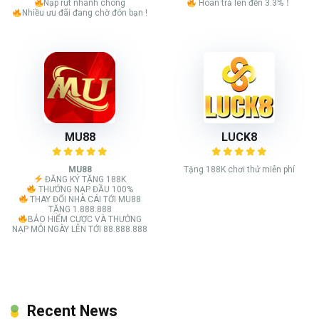
Nạp rút nhanh chóng
Hoàn trả lên đến 3.3%！
Nhiều ưu đãi đang chờ đón bạn !
MU88
LUCK8
MU88
Tặng 188K chơi thử miễn phí
ĐĂNG KÝ TẶNG 188K
THƯỞNG NẠP ĐẦU 100%
THAY ĐỔI NHÀ CÁI TỚI MU88
TẶNG 1.888.888
BẢO HIỂM CƯỢC VÀ THƯỞNG
NẠP MỖI NGÀY LÊN TỚI 88.888.888
Recent News