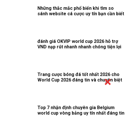
Những thắc mắc phổ biến khi tìm so
sánh website cá cược uy tín bạn cần biết
đánh giá OKVIP world cup 2026 hỗ trợ
VND nạp rút nhanh nhanh chóng tiện lợi
Trang cược bóng đá tốt nhất 2026 cho
World Cup 2026 đáng tin và chuyên biệt
Top 7 nhận định chuyên gia Belgium
world cup vòng bảng uy tín nhất đáng tin