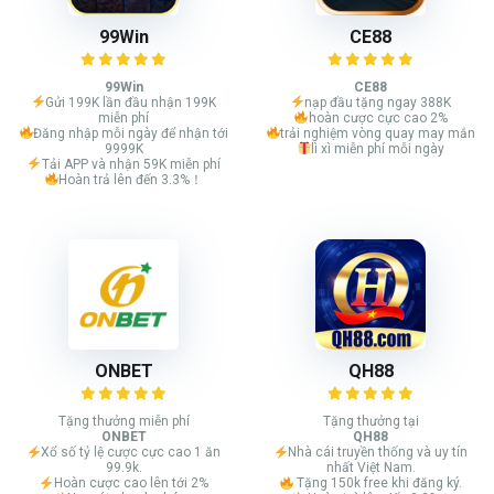
99Win
CE88
99Win
CE88
Gửi 199K lần đầu nhận 199K
nạp đầu tặng ngay 388K
miễn phí
hoàn cược cực cao 2%
Đăng nhập mỗi ngày để nhận tới
trải nghiệm vòng quay may mắn
9999K
lì xì miễn phí mỗi ngày
Tải APP và nhận 59K miễn phí
Hoàn trả lên đến 3.3%！
ONBET
QH88
Tặng thưởng miễn phí
Tặng thưởng tại
ONBET
QH88
Xổ số tỷ lệ cược cực cao 1 ăn
Nhà cái truyền thống và uy tín
99.9k.
nhất Việt Nam.
Hoàn cược cao lên tới 2%
Tặng 150k free khi đăng ký.