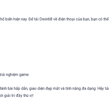
 biến hiện nay. Để tải Dwin68 về điện thoại của bạn, bạn có thể
trải nghiệm game.
ánh bài hấp dẫn, giao diện đẹp mắt và tính năng đa dạng. Hãy tả
 giải trí đầy thú vị!