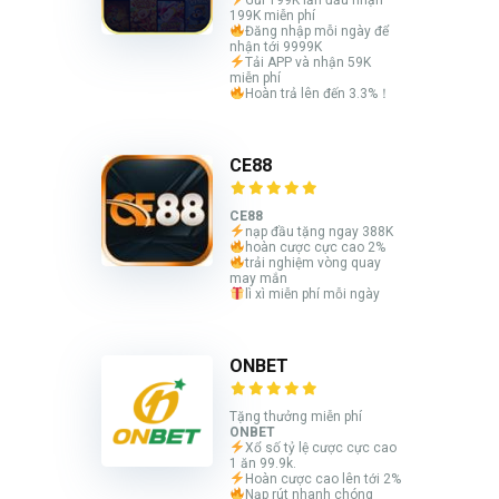
Gửi 199K lần đầu nhận
199K miễn phí
Đăng nhập mỗi ngày để
nhận tới 9999K
Tải APP và nhận 59K
miễn phí
Hoàn trả lên đến 3.3%！
CE88
CE88
nạp đầu tặng ngay 388K
hoàn cược cực cao 2%
trải nghiệm vòng quay
may mắn
lì xì miễn phí mỗi ngày
ONBET
Tặng thưởng miễn phí
ONBET
Xổ số tỷ lệ cược cực cao
1 ăn 99.9k.
Hoàn cược cao lên tới 2%
Nạp rút nhanh chóng