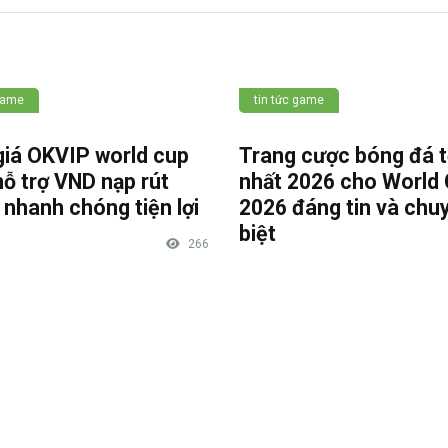
 game
tin tức game
giá OKVIP world cup
Trang cược bóng đá t
ỗ trợ VND nạp rút
nhất 2026 cho World
nhanh chóng tiện lợi
2026 đáng tin và chu
biệt
266