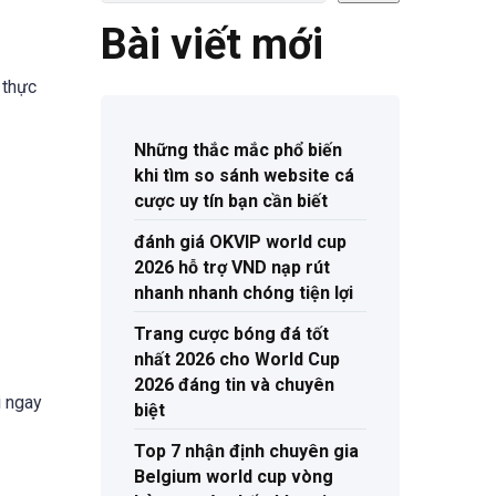
Bài viết mới
 thực
Những thắc mắc phổ biến
khi tìm so sánh website cá
cược uy tín bạn cần biết
đánh giá OKVIP world cup
2026 hỗ trợ VND nạp rút
nhanh nhanh chóng tiện lợi
Trang cược bóng đá tốt
nhất 2026 cho World Cup
2026 đáng tin và chuyên
i ngay
biệt
Top 7 nhận định chuyên gia
Belgium world cup vòng