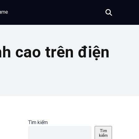
game
h cao trên điện
Tìm kiếm
Tìm
kiếm