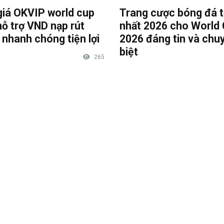
giá OKVIP world cup
Trang cược bóng đá t
ỗ trợ VND nạp rút
nhất 2026 cho World
nhanh chóng tiện lợi
2026 đáng tin và chu
biệt
265