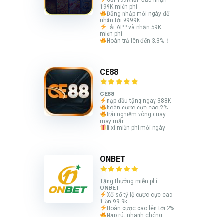
Gửi 199K lần đầu nhận
199K miễn phí
Đăng nhập mỗi ngày để
nhận tới 9999K
Tải APP và nhận 59K
miễn phí
Hoàn trả lên đến 3.3%！
CE88
CE88
nạp đầu tặng ngay 388K
hoàn cược cực cao 2%
trải nghiệm vòng quay
may mắn
lì xì miễn phí mỗi ngày
ONBET
Tặng thưởng miễn phí
ONBET
Xổ số tỷ lệ cược cực cao
1 ăn 99.9k.
Hoàn cược cao lên tới 2%
Nạp rút nhanh chóng