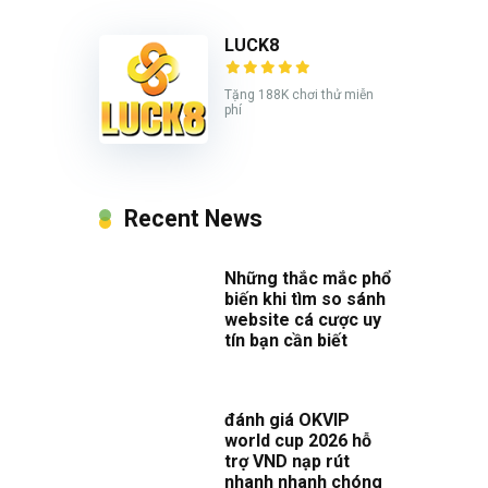
LUCK8
Tặng 188K chơi thử miễn
phí
Recent News
Những thắc mắc phổ
biến khi tìm so sánh
website cá cược uy
tín bạn cần biết
đánh giá OKVIP
world cup 2026 hỗ
trợ VND nạp rút
nhanh nhanh chóng