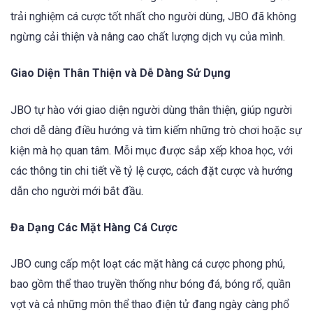
trải nghiệm cá cược tốt nhất cho người dùng, JBO đã không
ngừng cải thiện và nâng cao chất lượng dịch vụ của mình.
Giao Diện Thân Thiện và Dễ Dàng Sử Dụng
JBO tự hào với giao diện người dùng thân thiện, giúp người
chơi dễ dàng điều hướng và tìm kiếm những trò chơi hoặc sự
kiện mà họ quan tâm. Mỗi mục được sắp xếp khoa học, với
các thông tin chi tiết về tỷ lệ cược, cách đặt cược và hướng
dẫn cho người mới bắt đầu.
Đa Dạng Các Mặt Hàng Cá Cược
JBO cung cấp một loạt các mặt hàng cá cược phong phú,
bao gồm thể thao truyền thống như bóng đá, bóng rổ, quần
vợt và cả những môn thể thao điện tử đang ngày càng phổ