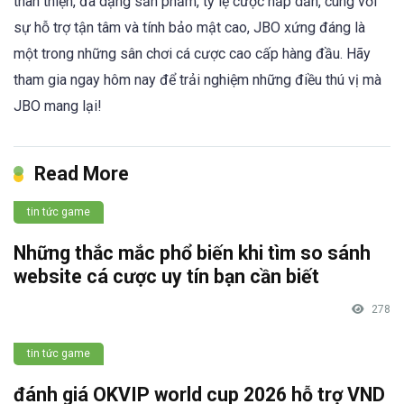
thân thiện, đa dạng sản phẩm, tỷ lệ cược hấp dẫn, cùng với
sự hỗ trợ tận tâm và tính bảo mật cao, JBO xứng đáng là
một trong những sân chơi cá cược cao cấp hàng đầu. Hãy
tham gia ngay hôm nay để trải nghiệm những điều thú vị mà
JBO mang lại!
Read More
tin tức game
Những thắc mắc phổ biến khi tìm so sánh
website cá cược uy tín bạn cần biết
278
tin tức game
đánh giá OKVIP world cup 2026 hỗ trợ VND