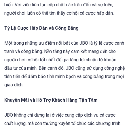
biến. Với việc liên tục cập nhật các trận đấu và sự kiện,
người chơi luôn có thể tìm thấy cơ hội cá cược hấp dẫn.
Tỷ Lệ Cược Hấp Dẫn và Công Bằng
Một trong những ưu điểm nổi bật của JBO là tỷ lệ cược cạnh
tranh và công bằng. Nền tảng này cam kết mang đến cho
người chơi cơ hội tốt nhất để gia tăng lợi nhuận từ khoản
đầu tư của mình. Bên cạnh đó, JBO cũng sử dụng công nghệ
tiên tiến để đảm bảo tính minh bạch và công bằng trong mọi
giao dịch.
Khuyến Mãi và Hỗ Trợ Khách Hàng Tận Tâm
JBO không chỉ dừng lại ở việc cung cấp dịch vụ cá cược
chất lượng, mà còn thường xuyên tổ chức các chương trình