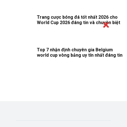
Trang cược bóng đá tốt nhất 2026 cho
World Cup 2026 đáng tin và chuyên biệt
Top 7 nhận định chuyên gia Belgium
world cup vòng bảng uy tín nhất đáng tin