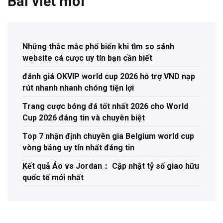
Bài viết mới
Những thắc mắc phổ biến khi tìm so sánh
website cá cược uy tín bạn cần biết
đánh giá OKVIP world cup 2026 hỗ trợ VND nạp
rút nhanh nhanh chóng tiện lợi
Trang cược bóng đá tốt nhất 2026 cho World
Cup 2026 đáng tin và chuyên biệt
Top 7 nhận định chuyên gia Belgium world cup
vòng bảng uy tín nhất đáng tin
Kết quả Áo vs Jordan： Cập nhật tỷ số giao hữu
quốc tế mới nhất