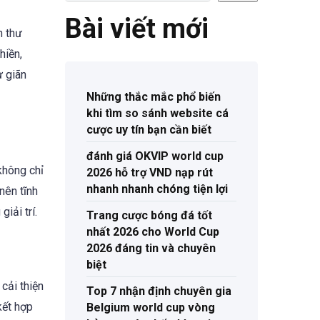
Bài viết mới
n thư
hiền,
ư giãn
Những thắc mắc phổ biến
khi tìm so sánh website cá
cược uy tín bạn cần biết
đánh giá OKVIP world cup
không chỉ
2026 hỗ trợ VND nạp rút
nhanh nhanh chóng tiện lợi
nên tĩnh
iải trí.
Trang cược bóng đá tốt
nhất 2026 cho World Cup
2026 đáng tin và chuyên
biệt
cải thiện
Top 7 nhận định chuyên gia
kết hợp
Belgium world cup vòng