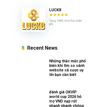
LUCK8
Tặng 188K chơi thử miễn
phí
Recent News
Những thắc mắc phổ
biến khi tìm so sánh
website cá cược uy
tín bạn cần biết
đánh giá OKVIP
world cup 2026 hỗ
trợ VND nạp rút
nhanh nhanh chóng