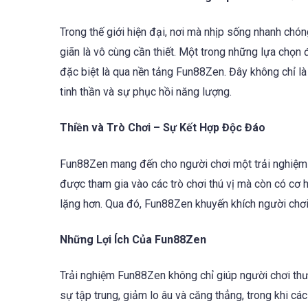
Trong thế giới hiện đại, nơi mà nhịp sống nhanh chón
giãn là vô cùng cần thiết. Một trong những lựa chọn 
đặc biệt là qua nền tảng Fun88Zen. Đây không chỉ là 
tinh thần và sự phục hồi năng lượng.
Thiền và Trò Chơi – Sự Kết Hợp Độc Đáo
Fun88Zen mang đến cho người chơi một trải nghiệm độ
được tham gia vào các trò chơi thú vị mà còn có cơ 
lặng hơn. Qua đó, Fun88Zen khuyến khích người chơi 
Những Lợi Ích Của Fun88Zen
Trải nghiệm Fun88Zen không chỉ giúp người chơi thư 
sự tập trung, giảm lo âu và căng thẳng, trong khi các 