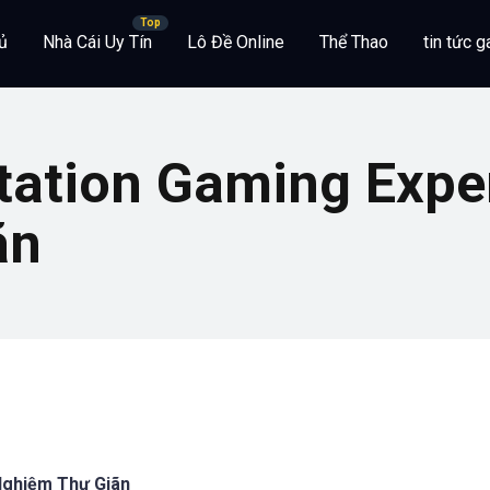
ủ
Nhà Cái Uy Tín
Lô Đề Online
Thể Thao
tin tức 
ation Gaming Exper
ãn
Nghiệm Thư Giãn