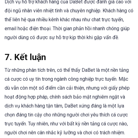
Dịch vụ hỗ trợ khách hàng của DaBet được đánh giá cao với
đội ngũ nhân viên nhiệt tình và chuyên nghiệp. Khách hàng có
thể liên hệ qua nhiều kênh khác nhau như chat trực tuyến,
email hoặc điện thoại. Thời gian phản hồi nhanh chóng giúp
người dùng có được sự hỗ trợ kịp thời khi gặp vấn đề.
7. Kết luận
Từ những phân tích trên, có thể thấy DaBet là một nền tảng
cá cược có uy tín trong ngành công nghiệp trực tuyến. Mặc
dù vẫn còn một số điểm cần cải thiện, nhưng với giấy phép
hoạt động hợp pháp, chính sách bảo mật nghiêm ngặt và
dịch vụ khách hàng tận tâm, DaBet xứng đáng là một lựa
chọn đáng tin cậy cho những người chơi yêu thích cá cược
trực tuyến. Tuy nhiên, như với bất kỳ nền tảng cá cược nào,
người chơi nên cân nhắc kỹ lưỡng và chơi có trách nhiệm.