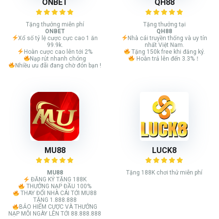
ONBET
QH88
Tặng thưởng miễn phí
Tặng thưởng tại
ONBET
QH88
Xổ số tỷ lệ cược cực cao 1 ăn
Nhà cái truyền thống và uy tín
99.9k.
nhất Việt Nam.
Hoàn cược cao lên tới 2%
Tặng 150k free khi đăng ký.
Nạp rút nhanh chóng
Hoàn trả lên đến 3.3%！
Nhiều ưu đãi đang chờ đón bạn !
MU88
LUCK8
MU88
Tặng 188K chơi thử miễn phí
ĐĂNG KÝ TẶNG 188K
THƯỞNG NẠP ĐẦU 100%
THAY ĐỔI NHÀ CÁI TỚI MU88
TẶNG 1.888.888
BẢO HIỂM CƯỢC VÀ THƯỞNG
NẠP MỖI NGÀY LÊN TỚI 88.888.888