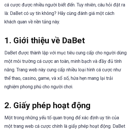
cá cược được nhiều người biết đến. Tuy nhiên, câu hỏi đặt ra
là: DaBet có uy tín không? Hãy cùng đánh giá một cách
khách quan về nền tảng này.
1. Giới thiệu về DaBet
DaBet được thành lập với mục tiêu cung cấp cho người dùng
một môi trường cá cược an toàn, minh bạch và đầy đủ tính
năng. Trang web này cung cấp nhiều loại hình cá cược như
thể thao, casino, game, và xổ số, hứa hẹn mang lại trải
nghiệm phong phú cho người chơi.
2. Giấy phép hoạt động
Một trong những yếu tố quan trọng để xác định uy tín của
một trang web cá cược chính là giấy phép hoạt động. DaBet