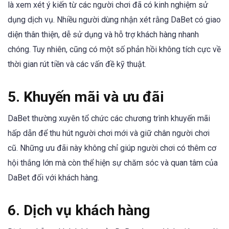
là xem xét ý kiến từ các người chơi đã có kinh nghiệm sử
dụng dịch vụ. Nhiều người dùng nhận xét rằng DaBet có giao
diện thân thiện, dễ sử dụng và hỗ trợ khách hàng nhanh
chóng. Tuy nhiên, cũng có một số phản hồi không tích cực về
thời gian rút tiền và các vấn đề kỹ thuật.
5. Khuyến mãi và ưu đãi
DaBet thường xuyên tổ chức các chương trình khuyến mãi
hấp dẫn để thu hút người chơi mới và giữ chân người chơi
cũ. Những ưu đãi này không chỉ giúp người chơi có thêm cơ
hội thắng lớn mà còn thể hiện sự chăm sóc và quan tâm của
DaBet đối với khách hàng.
6. Dịch vụ khách hàng