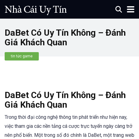
DaBet Có Uy Tín Không – Đánh
Giá Khách Quan
tin tức game
DaBet Có Uy Tín Không – Đánh
Giá Khách Quan
Trong thời đại công nghệ thông tin phát triển như hiện nay,
việc tham gia các nền tảng cá cược trực tuyến ngày càng trở
nên phổ biến. Một trong số đó chính là DaBet, một trang web