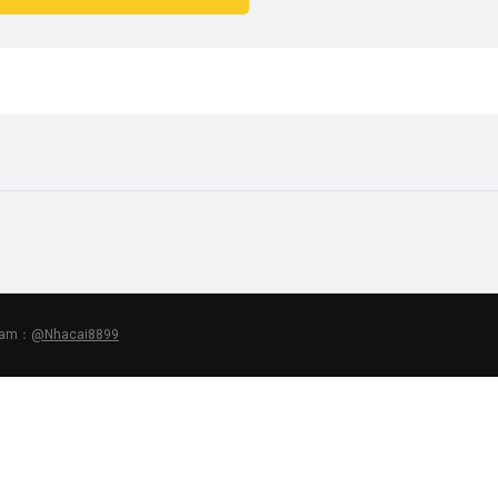
egram：
@Nhacai8899