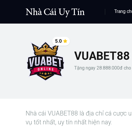
Trang ch
5.0
VUABET88
Tặng ngay 28.888.000đ cho
Nhà cái VUABET88 là địa chỉ cá cược u
vụ tốt nhất, uy tín nhất hiện nay.