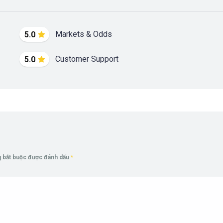
Markets & Odds
5.0
Customer Support
5.0
g bắt buộc được đánh dấu
*