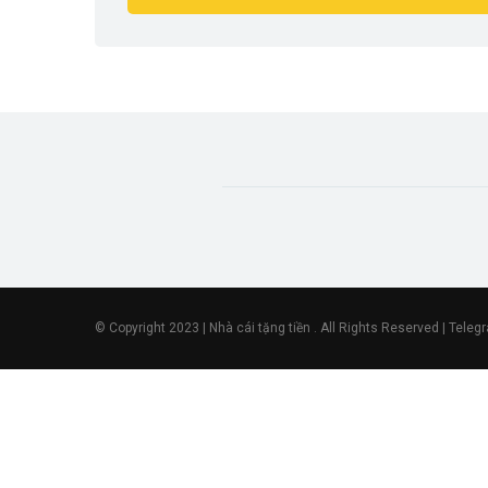
© Copyright 2023 | Nhà cái tặng tiền . All Rights Reserved | Tel