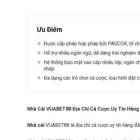
Ưu Điểm
Được cấp phép hợp pháp bởi PAGCOR, tổ chức
Hỗ trợ nhiều ngôn ngữ, dễ dàng trải nghiệm d
Hệ thống bảo mật cao cấp nhiều lớp, ngăn c
nhập
Đa dạng các trò chơi cá cược, loại hình đặt
Nhà Cái VUABET88 Địa Chỉ Cá Cược Uy Tín Hàng
Nhà cái
VUABET88 là địa chỉ cá cược uy tín hàng đầu