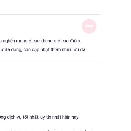
o nghẽn mạng ở các khung giờ cao điểm
ự đa dạng, cần cập nhật thêm nhiều ưu đãi
 dịch vụ tốt nhất, uy tín nhất hiện nay.